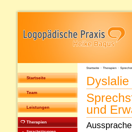
Startseite
>
Therapien
>
Sprechs
Dyslalie
Startseite
Team
Sprechs
und Erw
Leistungen
Therapien
Ausspraches
Sprachstörungen