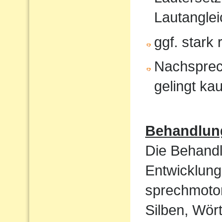
Lautanglei
ggf. stark
Nachsprec
gelingt ka
Behandlun
Die Behandl
Entwicklung
sprechmotor
Silben, Wört