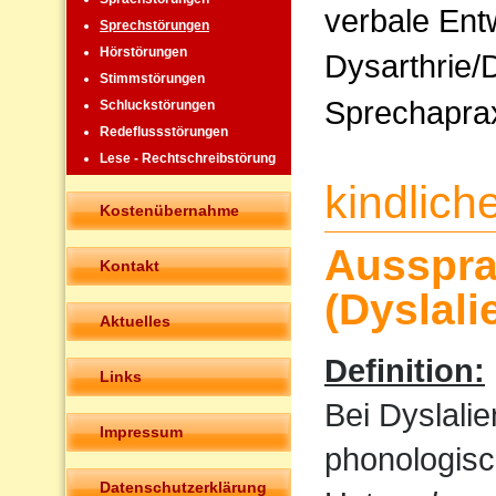
verbale Ent
Sprechstörungen
Hörstörungen
Dysarthrie/
Stimmstörungen
Sprechapra
Schluckstörungen
Redeflussstörungen
Lese - Rechtschreibstörung
kindlic
Kostenübernahme
Ausspra
Kontakt
(Dyslali
Aktuelles
Definition:
Links
Bei Dyslali
Impressum
phonologisc
Datenschutzerklärung