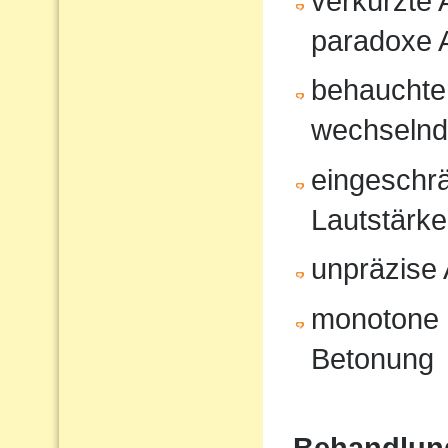
verkürzte
paradoxe 
behauchte
wechselnd
eingeschrä
Lautstärk
unpräzise A
monotone 
Betonung
Behandlun