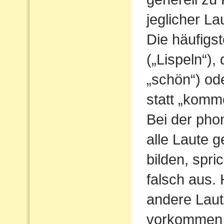
jeglicher L
Die häufigs
(„Lispeln“),
„schön“) od
statt „komm
Bei der pho
alle Laute g
bilden, spri
falsch aus.
andere Laute
vorkommen 