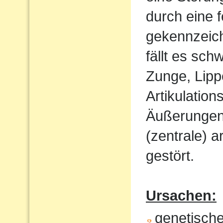
durch eine 
gekennzeich
fällt es sch
Zunge, Lipp
Artikulatio
Äußerungen w
(zentrale) a
gestört.
Ursachen:
genetisch