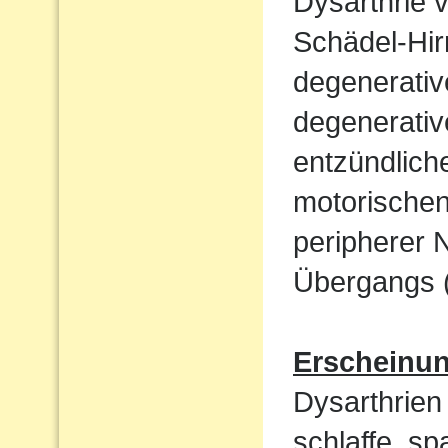
Dysarthrie 
Schädel-Hi
degenerati
degenerativ
entzündlich
motorische
peripherer 
Übergangs (
Erscheinu
Dysarthrien 
schlaffe, sp