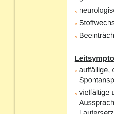
neurologis
Stoffwech
Beeinträch
Leitsympt
auffällige,
Spontansp
vielfältig
Aussprach
Lautersetz