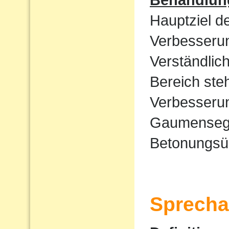
Hauptziel d
Verbesserun
Verständlic
Bereich ste
Verbesserun
Gaumensege
Betonungsü
Sprecha