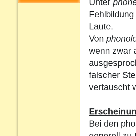
Unter
phone
Fehlbildung
Laute.
Von
phonolo
wenn zwar a
ausgesproc
falscher St
vertauscht 
Erscheinu
Bei den pho
generell zu