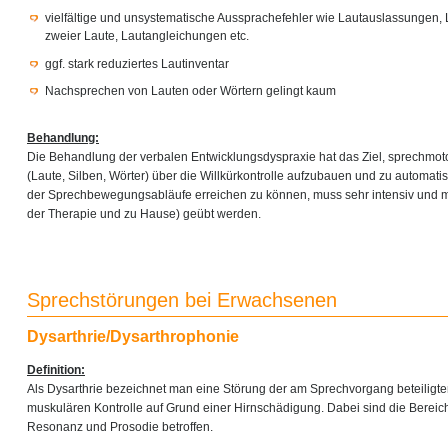
vielfältige und unsystematische Aussprachefehler wie Lautauslassungen,
zweier Laute, Lautangleichungen etc.
ggf. stark reduziertes Lautinventar
Nachsprechen von Lauten oder Wörtern gelingt kaum
Behandlung:
Die Behandlung der verbalen Entwicklungsdyspraxie hat das Ziel, sprechmo
(Laute, Silben, Wörter) über die Willkürkontrolle aufzubauen und zu automati
der Sprechbewegungsabläufe erreichen zu können, muss sehr intensiv und m
der Therapie und zu Hause) geübt werden.
Sprechstörungen bei Erwachsenen
Dysarthrie/Dysarthrophonie
Definition:
Als Dysarthrie bezeichnet man eine Störung der am Sprechvorgang beteiligt
muskulären Kontrolle auf Grund einer Hirnschädigung. Dabei sind die Bereich
Resonanz und Prosodie betroffen.