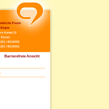
ädische Praxis
 Bagus
rs Kamp 10
 Essen
0201 / 8516550
0201 / 8516552
Barrierefreie Ansicht
n