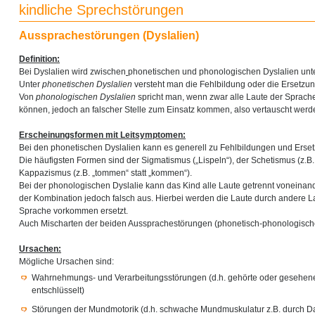
kindliche Sprechstörungen
Aussprachestörungen (Dyslalien)
Definition:
Bei Dyslalien wird zwischen
phonetischen und phonologischen Dyslalien unt
Unter
phonetischen Dyslalien
versteht man die Fehlbildung oder die Ersetzun
Von
phonologischen Dyslalien
spricht man, wenn zwar alle Laute der Sprac
können, jedoch an falscher Stelle zum Einsatz kommen, also vertauscht werd
Erscheinungsformen mit Leitsymptomen:
Bei den phonetischen Dyslalien kann es generell zu Fehlbildungen und Erse
Die häufigsten Formen sind der Sigmatismus („Lispeln“), der Schetismus (z.B. „
Kappazismus (z.B. „tommen“ statt „kommen“).
Bei der phonologischen Dyslalie kann das Kind alle Laute getrennt voneinander 
der Kombination jedoch falsch aus. Hierbei werden die Laute durch andere Lau
Sprache vorkommen ersetzt.
Auch Mischarten der beiden Aussprachestörungen (phonetisch-phonologische
Ursachen:
Mögliche Ursachen sind:
Wahrnehmungs- und Verarbeitungsstörungen (d.h. gehörte oder gesehene 
entschlüsselt)
Störungen der Mundmotorik (d.h. schwache Mundmuskulatur z.B. durch D