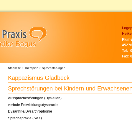
Logop
Heike
Plüme
45276
Tel:
Fax:
Startseite
>
Therapien
>
Sprechstörungen
Kappazismus Gladbeck
Sprechstörungen bei Kindern und Erwachsene
Aussprachestörungen (Dyslalien)
verbale Entwicklungsdyspraxie
Dysarthrie/Dysarthrophonie
Sprechapraxie (SAX)