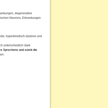
rankungen, degenerative
rischen Neurons, Erkrankungen
igide, hyperkinetisch-dystone und
 unterschiedlich stark
des Sprechens und somit die
ten: