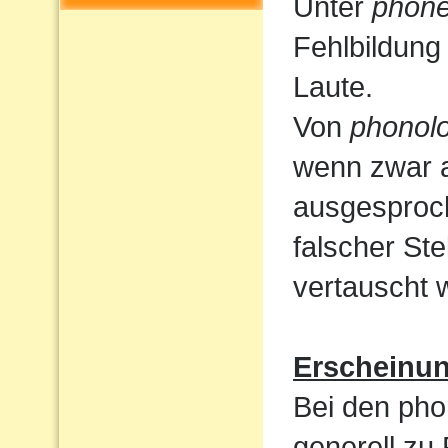
Unter
phone
Fehlbildung
Laute.
Von
phonolo
wenn zwar a
ausgesproc
falscher St
vertauscht 
Erscheinu
Bei den pho
generell zu