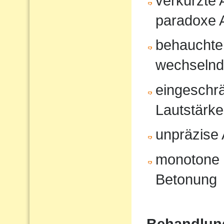
verkürzte
paradoxe 
behauchte
wechselnd
eingeschrä
Lautstärk
unpräzise A
monotone 
Betonung
Behandlun