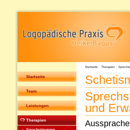
Startseite
>
Therapien
>
Sprechs
Schetis
Startseite
Team
Sprechs
und Erw
Leistungen
Therapien
Ausspraches
Sprachstörungen