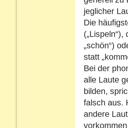
jeglicher L
Die häufigs
(„Lispeln“),
„schön“) od
statt „komm
Bei der pho
alle Laute g
bilden, spri
falsch aus.
andere Laute
vorkommen 