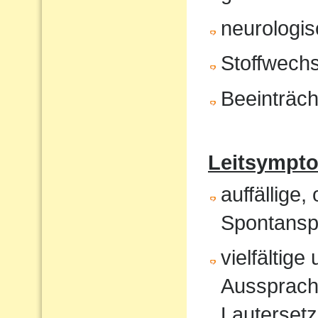
neurologis
Stoffwech
Beeinträch
Leitsympt
auffällige,
Spontansp
vielfältig
Aussprach
Lautersetz