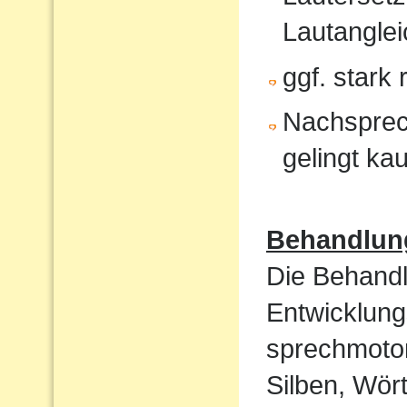
Lautanglei
ggf. stark
Nachsprec
gelingt ka
Behandlun
Die Behandl
Entwicklung
sprechmotor
Silben, Wört