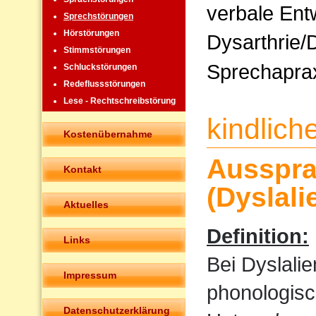
verbale Ent
Sprechstörungen
Hörstörungen
Dysarthrie/
Stimmstörungen
Sprechapra
Schluckstörungen
Redeflussstörungen
Lese - Rechtschreibstörung
kindlic
Kostenübernahme
Ausspra
Kontakt
(Dyslali
Aktuelles
Definition:
Links
Bei Dyslali
Impressum
phonologisc
Datenschutzerklärung