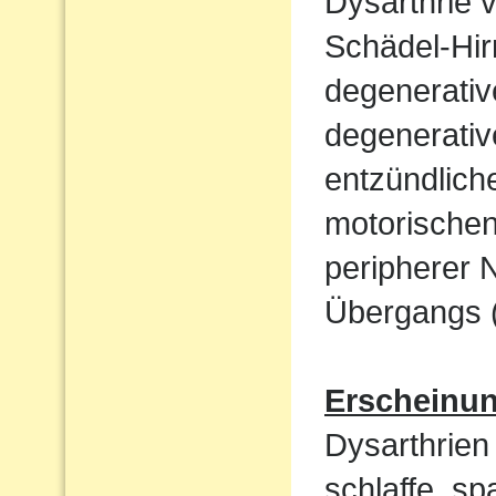
Dysarthrie 
Schädel-Hi
degenerati
degenerativ
entzündlich
motorische
peripherer 
Übergangs (
Erscheinu
Dysarthrien 
schlaffe, sp