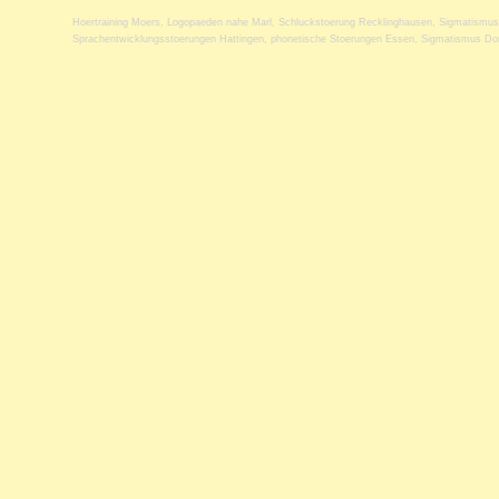
Hoertraining Moers
,
Logopaeden nahe Marl
,
Schluckstoerung Recklinghausen
,
Sigmatismus
Sprachentwicklungsstoerungen Hattingen
,
phonetische Stoerungen Essen
,
Sigmatismus Do