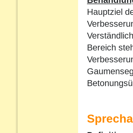
Hauptziel d
Verbesserun
Verständlic
Bereich ste
Verbesserun
Gaumensege
Betonungsü
Sprecha