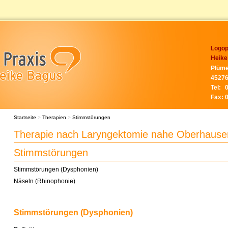
Logop
Heike
Plüme
45276
Tel:
Fax:
Startseite
>
Therapien
>
Stimmstörungen
Therapie nach Laryngektomie nahe Oberhause
Stimmstörungen
Stimmstörungen (Dysphonien)
Näseln (Rhinophonie)
Stimmstörungen (Dysphonien)