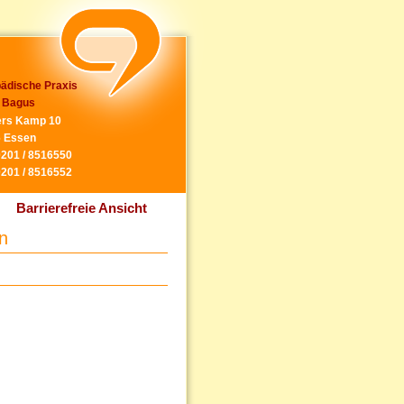
ädische Praxis
 Bagus
rs Kamp 10
 Essen
0201 / 8516550
0201 / 8516552
Barrierefreie Ansicht
n