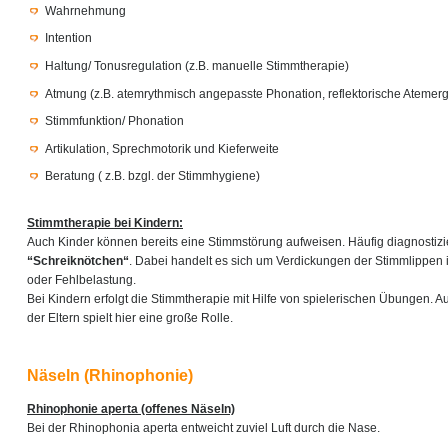
Wahrnehmung
Intention
Haltung/ Tonusregulation (z.B. manuelle Stimmtherapie)
Atmung (z.B. atemrythmisch angepasste Phonation, reflektorische Atemer
Stimmfunktion/ Phonation
Artikulation, Sprechmotorik und Kieferweite
Beratung ( z.B. bzgl. der Stimmhygiene)
Stimmtherapie bei Kindern:
Auch Kinder können bereits eine Stimmstörung aufweisen. Häufig diagnostizie
“Schreiknötchen“
. Dabei handelt es sich um Verdickungen der Stimmlippen 
oder Fehlbelastung.
Bei Kindern erfolgt die Stimmtherapie mit Hilfe von spielerischen Übungen. A
der Eltern spielt hier eine große Rolle.
Näseln (Rhinophonie)
Rhinophonie aperta (offenes Näseln)
Bei der Rhinophonia aperta entweicht zuviel Luft durch die Nase.