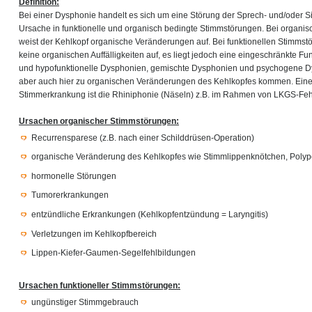
Definition:
Bei einer Dysphonie handelt es sich um eine Störung der Sprech- und/oder Si
Ursache in funktionelle und organisch bedingte Stimmstörungen. Bei organi
weist der Kehlkopf organische Veränderungen auf. Bei funktionellen Stimmst
keine organischen Auffälligkeiten auf, es liegt jedoch eine eingeschränkte Fun
und hypofunktionelle Dysphonien, gemischte Dysphonien und psychogene D
aber auch hier zu organischen Veränderungen des Kehlkopfes kommen. Ein
Stimmerkrankung ist die Rhiniphonie (Näseln) z.B. im Rahmen von LKGS-Feh
Ursachen organischer Stimmstörungen:
Recurrensparese (z.B. nach einer Schilddrüsen-Operation)
organische Veränderung des Kehlkopfes wie Stimmlippenknötchen, Poly
hormonelle Störungen
Tumorerkrankungen
entzündliche Erkrankungen (Kehlkopfentzündung = Laryngitis)
Verletzungen im Kehlkopfbereich
Lippen-Kiefer-Gaumen-Segelfehlbildungen
Ursachen funktioneller Stimmstörungen:
ungünstiger Stimmgebrauch