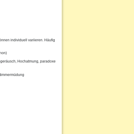
nen individuell variieren. Häufig
phon)
mgeräusch, Hochatmung, paradoxe
e Stimmermüdung