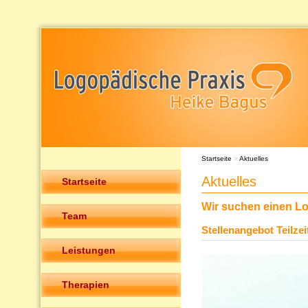
Startseite
>
Aktuelles
Aktuelles
Startseite
Wir suchen einen L
Team
Stellenangebot Teilzeit
Leistungen
Therapien