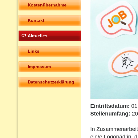
Kostenübernahme
Kontakt
Aktuelles
Links
Impressum
Datenschutzerklärung
Eintrittsdatum:
01
Stellenumfang:
20
In Zusammenarbeit
ein/e Logopäd:in, d