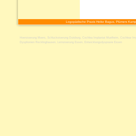
Logopädische Praxis Heike Bagus, Plümers Kamp
Hoerstoerung Moers
,
Schluckstoerung Duisburg
,
Cochlea Implantat Muelheim
,
Cochlear Im
Dysphonien Recklinghausen
,
Lernstoerung Essen
,
Entwicklungsdyspraxie Essen