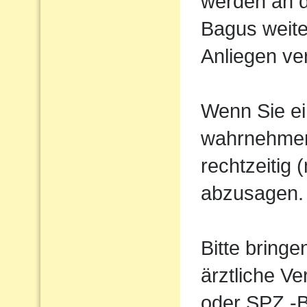
werden an d
Bagus weiter
Anliegen ve
Wenn Sie ei
wahrnehmen 
rechtzeitig
abzusagen.
Bitte bring
ärztliche V
oder SPZ -B