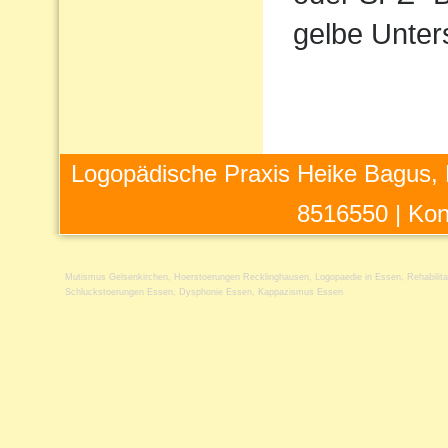
gelbe Unter
Logopädische Praxis Heike Bagus, 
8516550 |
Kon
Mutismus Gelsenkirchen
,
Hoerstoerungen Recklinghausen
,
Logopaedie in Essen
,
Rehabilit
Schluckstoerungen Essen
,
Dysphonie Essen
,
Kappazismus Essen