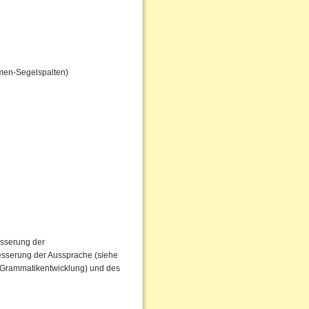
men-Segelspalten)
esserung der
besserung der Aussprache (siehe
r Grammatikentwicklung) und des