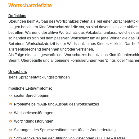
Wortschatzdefizite
Definition:
Störungen beim Aufbau des Wortschatzes treten als Teil einer Sprachentwickl
Liegen bei einem Kind Wortschatzdefizite vor, so sind davon meist der aktive
betroffen. Während der aktive Wortschatz das Vokabular umfasst, welches das
so handelt es sich bei dem passiven Wortschatz um all jene Wörter, die das Ki
Bei einem Wortschatzdefizit ist der Wortschatz eines Kindes zu klein. Das hei
altersentsprechend benennen und/oder verstehen.
Als Folge eines eingeschränkten Wortschatzes benutzt das Kind für unterschi
Begriff, Oberbegriffe und allgemeine Formulierungen wie 'Dings' oder 'machen
Ursachen:
siehe Sprachentwicklungsstörungen
mögliche Leitsymptome:
später Sprechbeginn
Probleme beim Auf- und Ausbau des Wortschatzes
Wortspeicherstörungen
Wortfindungsstörungen
Störungen des Sprachverständnisses für die Wortbedeutung
Schwierigkeiten bei der Bildung von Kategorien (z.B. Tier – Katze)