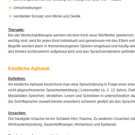
Umschreibungen
verstärkter Einsatz vom Mimik und Gestik
Therapie:
Bei der Wortschatztherapie werden mit dem Kind neue Wortfelder spielerisch 
wichtig sind, wird für jedes Kind individuell und gemeinsam mit den Eltern e
Begriffe werden dann in themenbezogenen Spielen eingebaut und häufig wied
des Kindes kontinuierlich aufgebaut wird und das Sprachverständnis gefördert
Kindliche Aphasie
Definition:
Als kindliche Aphasie bezeichnet man eine Sprachstörung in Folge einer er
nicht abgeschlossener Sprachentwicklung ( Lebensalter ca. 2- 12 Jahre). Dab
Modalitäten Sprechen, Verstehen, Lesen und Schreiben in unterschiedlich sta
die Schriftsprache (soweit bereits erworben) schwerer gestört als das Sprec
Ursachen:
Die häufigste Ursache ist ein Schädel-Hirn-Trauma. Zu weiteren Ursachen zäh
Hirnhautentzündung, Sauerstoffmangel, Hirntumore und Epilepsie.