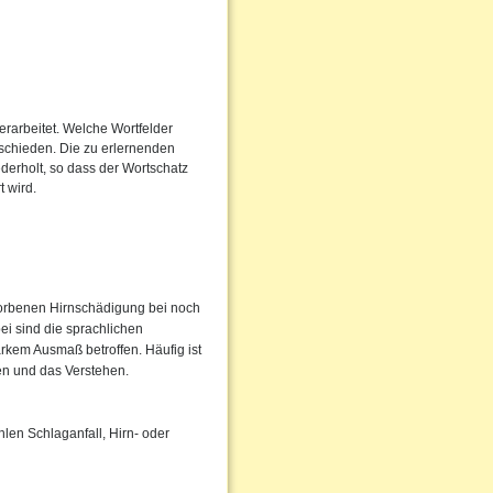
erarbeitet. Welche Wortfelder
ntschieden. Die zu erlernenden
erholt, so dass der Wortschatz
 wird.
worbenen Hirnschädigung bei noch
ei sind die sprachlichen
rkem Ausmaß betroffen. Häufig ist
hen und das Verstehen.
len Schlaganfall, Hirn- oder