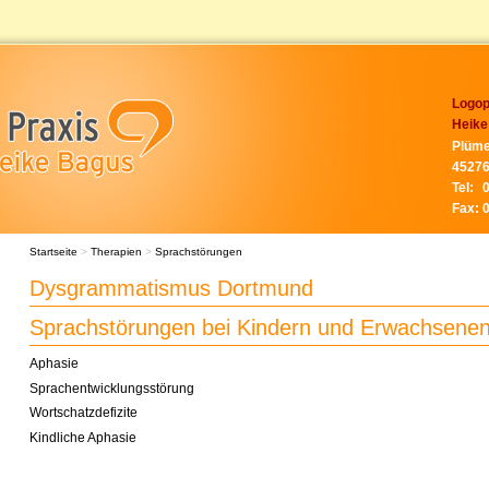
Logop
Heike
Plüme
45276
Tel:
Fax:
Startseite
>
Therapien
>
Sprachstörungen
Dysgrammatismus Dortmund
Sprachstörungen bei Kindern und Erwachsene
Aphasie
Sprachentwicklungsstörung
Wortschatzdefizite
Kindliche Aphasie