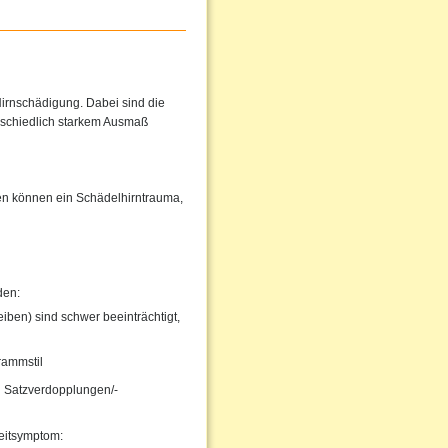
irnschädigung. Dabei sind die
rschiedlich starkem Ausmaß
hen können ein Schädelhirntrauma,
den:
iben) sind schwer beeinträchtigt,
rammstil
 Satzverdopplungen/-
eitsymptom: