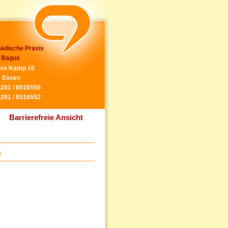
ädische Praxis
 Bagus
rs Kamp 10
 Essen
0201 / 8516550
0201 / 8516552
Barrierefreie Ansicht
n