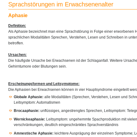
Sprachstörungen im Erwachsenenalter
Aphasie
Definition:
Als Aphasie bezeichnet man eine Sprachstörung in Folge einer erworbenen H
sprachlichen Modalitäten Sprechen, Verstehen, Lesen und Schreiben in unte
betroffen.
Ursachen:
Die häufigste Ursache bei Erwachsenen ist der Schlaganfall. Weitere Ursac
Gehirntumore oder Blutungen sein.
Erscheinungsformen und Leitsymptome:
Die Aphasien bei Erwachsenen können in vier Hauptsyndrome eingeteilt wer
Globale Aphasie:
alle Modalitäten (Sprechen, Verstehen, Lesen und Schre
Leitsymptom: Automatismen
Brocaaphasie:
unflüssiges, angestrengtes Sprechen, Leitsymptom: Teleg
Wernickeaphasie:
Leitsymptom: ungehemmte Spachproduktion mit vielen
verschränkungen, deutlich eingeschränktes Sprachverständnis
Amnestische Aphasie:
leichtere Ausprägung der einzelnen Symptome; L