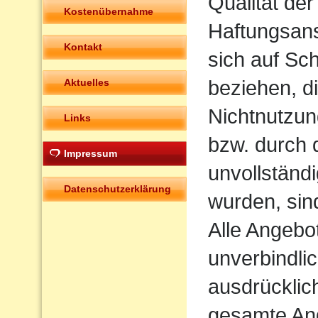
Qualität der
Kostenübernahme
Haftungsans
Kontakt
sich auf Sch
beziehen, d
Aktuelles
Nichtnutzun
Links
bzw. durch 
Impressum
unvollständ
Datenschutzerklärung
wurden, sin
Alle Angebot
unverbindlic
ausdrücklich
gesamte An