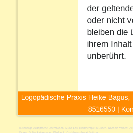
der geltend
oder nicht v
bleiben die
ihrem Inhalt
unberührt.
Logopädische Praxis Heike Bagus, 
8516550 |
Kon
nuschelige Aussprache Oberhausen
,
Mund Ess Trinktherapie in Essen
,
Naeseln Velbert
,
Ak
Essen
,
Schluckstoerungen Gladbeck
,
Cochleaimplantat Bottrop