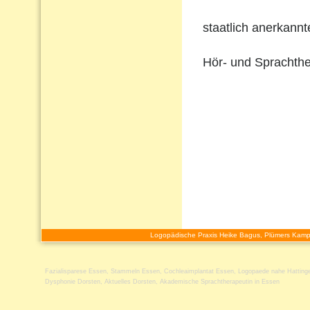
staatlich anerkann
Hör- und Sprachthe
Logopädische Praxis Heike Bagus, Plümers Kamp
Fazialisparese Essen
,
Stammeln Essen
,
Cochleaimplantat Essen
,
Logopaede nahe Hatting
Dysphonie Dorsten
,
Aktuelles Dorsten
,
Akademische Sprachtherapeutin in Essen