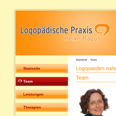
Startseite
>
Team
Logopaeden nahe
Startseite
Team
Team
Leistungen
Therapien