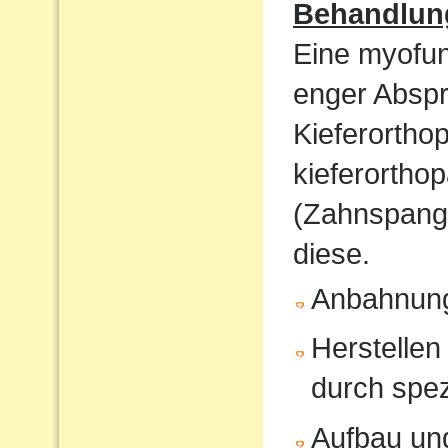
Behandlun
Eine myofunk
enger Absp
Kieferorthop
kieferortho
(Zahnspange
diese.
Anbahnung
Herstellen
durch spe
Aufbau und