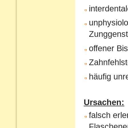
interdenta
unphysiol
Zunggenst
offener Bi
Zahnfehlst
häufig unr
Ursachen:
falsch erl
Flaschene