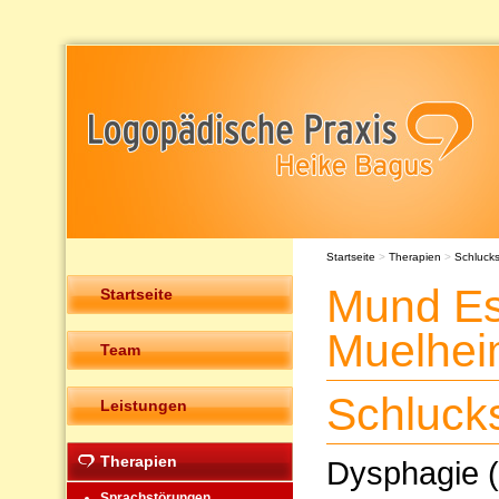
Startseite
>
Therapien
>
Schluck
Mund Es
Startseite
Muelhe
Team
Schluck
Leistungen
Therapien
Dysphagie (
Sprachstörungen