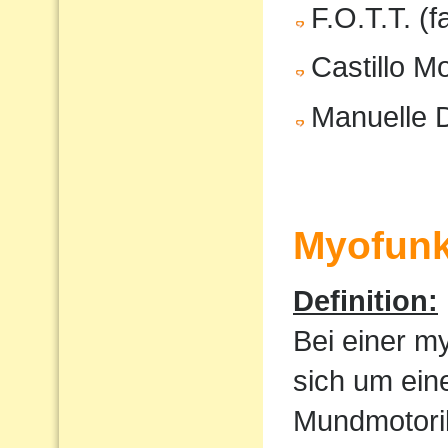
F.O.T.T. (f
Castillo M
Manuelle 
Myofunk
Definition:
Bei einer m
sich um ein
Mundmotorik