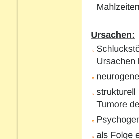
Mahlzeite
Ursachen:
Schluckst
Ursachen 
neurogene 
strukturel
Tumore de
Psychoge
als Folge 