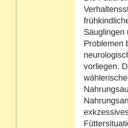
Verhaltenss
frühkindlic
Säuglingen 
Problemen b
neurologisc
vorliegen. D
wählerische
Nahrungsau
Nahrungsan
exkzessives
Füttersituat