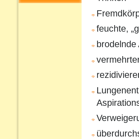
Fremdkörp
feuchte, „
brodelnde
vermehrter
rezidivier
Lungenent
Aspiratio
Verweiger
überdurchs