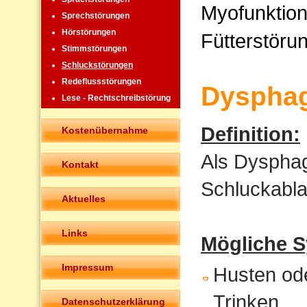
Myofunktion
Sprechstörungen
Hörstörungen
Fütterstöru
Stimmstörungen
Schluckstörungen
Redeflussstörungen
Dysphag
Lese - Rechtschreibstörung
Definition:
Kostenübernahme
Als Dysphag
Kontakt
Schluckabla
Aktuelles
Links
Mögliche 
Impressum
Husten od
Trinken
Datenschutzerklärung