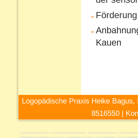
Förderung
Anbahnung
Kauen
Logopädische Praxis Heike Bagus, 
8516550 |
Kon
Dysarthrophonie Essen
,
Grammatikstoerung Essen
,
Sprachstoerung Essen
,
Lese Rechtsch
Rehabilitationspaedagogin in Essen
,
Logopaedische Praxis nahe Hattingen
,
Lispeln Gelsenk