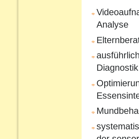
Videoaufna
Analyse
Elternbera
ausführli
Diagnostik
Optimierun
Essensinte
Mundbeha
systematis
der sensor