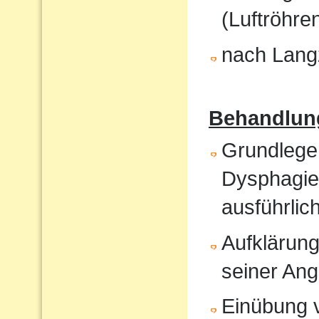
(Luftröhren
nach Langz
Behandlun
Grundlege
Dysphagiet
ausführlic
Aufklärung
seiner An
Einübung vo