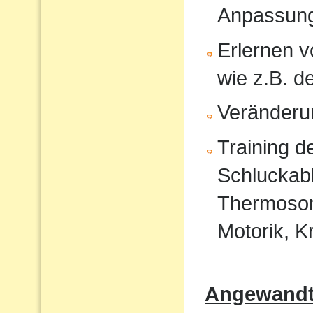
Anpassun
Erlernen 
wie z.B. 
Veränderu
Training 
Schluckabl
Thermosond
Motorik, K
Angewandte