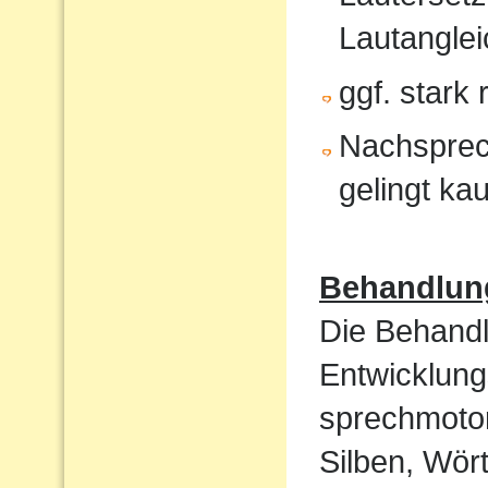
Lautanglei
ggf. stark
Nachsprec
gelingt ka
Behandlun
Die Behandl
Entwicklung
sprechmotor
Silben, Wört