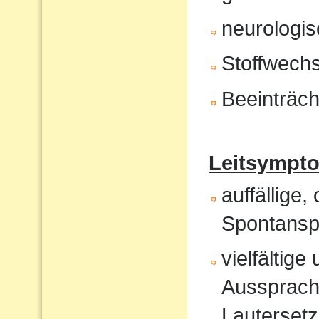
neurologis
Stoffwech
Beeinträch
Leitsympt
auffällige,
Spontansp
vielfältig
Aussprach
Lautersetz