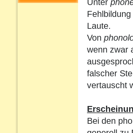
Unter
phone
Fehlbildung
Laute.
Von
phonolo
wenn zwar a
ausgesproc
falscher St
vertauscht 
Erscheinu
Bei den pho
generell zu