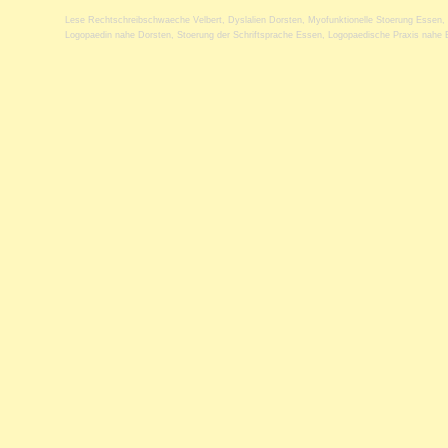
Lese Rechtschreibschwaeche Velbert
,
Dyslalien Dorsten
,
Myofunktionelle Stoerung Essen
,
Logopaedin nahe Dorsten
,
Stoerung der Schriftsprache Essen
,
Logopaedische Praxis nahe 