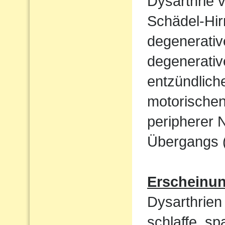
Dysarthrie 
Schädel-Hi
degenerati
degenerativ
entzündlich
motorische
peripherer 
Übergangs (
Erscheinu
Dysarthrien 
schlaffe, sp