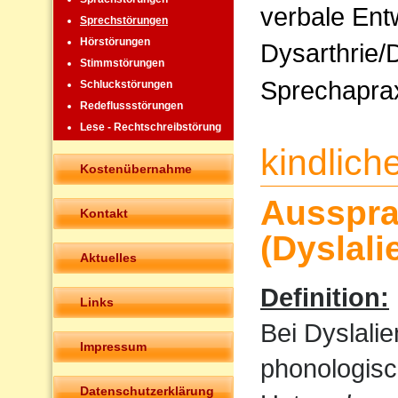
verbale Ent
Sprechstörungen
Hörstörungen
Dysarthrie/
Stimmstörungen
Sprechapra
Schluckstörungen
Redeflussstörungen
Lese - Rechtschreibstörung
kindlic
Kostenübernahme
Ausspra
Kontakt
(Dyslali
Aktuelles
Definition:
Links
Bei Dyslali
Impressum
phonologisc
Datenschutzerklärung