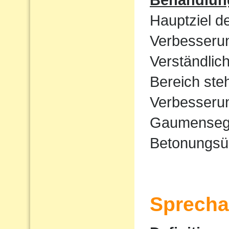
Hauptziel d
Verbesserun
Verständlic
Bereich ste
Verbesserun
Gaumensege
Betonungsü
Sprecha