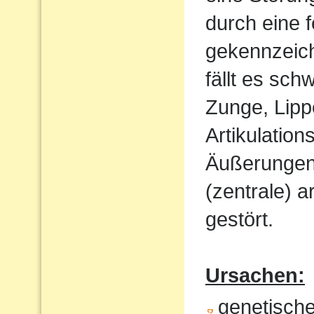
durch eine 
gekennzeich
fällt es sch
Zunge, Lipp
Artikulatio
Äußerungen w
(zentrale) a
gestört.
Ursachen:
genetisch