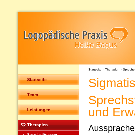
Startseite
>
Therapien
>
Sprechs
Sigmatis
Startseite
Team
Sprechs
und Erw
Leistungen
Therapien
Ausspraches
Sprachstörungen