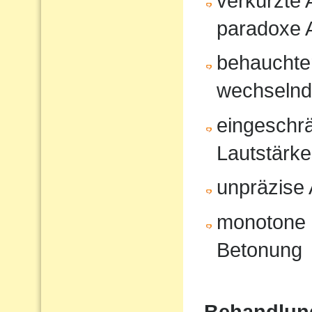
verkürzte
paradoxe 
behauchte
wechselnd
eingeschrä
Lautstärk
unpräzise A
monotone 
Betonung
Behandlun