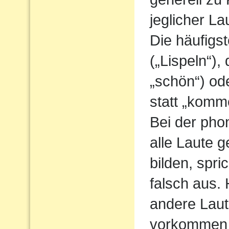
jeglicher L
Die häufigs
(„Lispeln“),
„schön“) od
statt „komm
Bei der pho
alle Laute g
bilden, spri
falsch aus.
andere Laute
vorkommen 