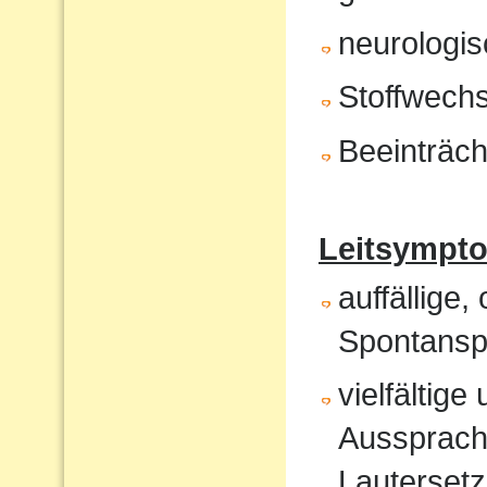
neurologis
Stoffwech
Beeinträch
Leitsympt
auffällige,
Spontansp
vielfältig
Aussprach
Lautersetz