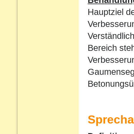
Hauptziel d
Verbesserun
Verständlic
Bereich ste
Verbesserun
Gaumensege
Betonungsü
Sprecha