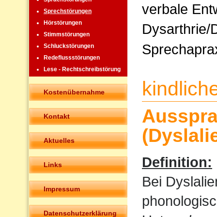
verbale Ent
Sprechstörungen
Hörstörungen
Dysarthrie/
Stimmstörungen
Sprechapra
Schluckstörungen
Redeflussstörungen
Lese - Rechtschreibstörung
kindlic
Kostenübernahme
Ausspra
Kontakt
(Dyslali
Aktuelles
Definition:
Links
Bei Dyslali
Impressum
phonologisc
Datenschutzerklärung