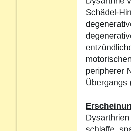
Dysarthrie 
Schädel-Hi
degenerati
degenerativ
entzündlich
motorische
peripherer 
Übergangs (
Erscheinu
Dysarthrien 
schlaffe, sp