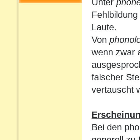
Unter
phone
Fehlbildung
Laute.
Von
phonolo
wenn zwar a
ausgesproc
falscher St
vertauscht 
Erscheinu
Bei den pho
generell zu