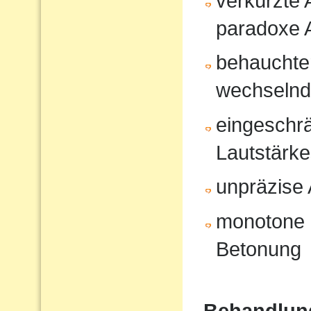
verkürzte
paradoxe 
behauchte
wechselnd
eingeschrä
Lautstärk
unpräzise A
monotone 
Betonung
Behandlun