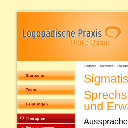
Startseite
>
Therapien
>
Sprechs
Sigmatis
Startseite
Team
Sprechs
und Erw
Leistungen
Therapien
Ausspraches
Sprachstörungen