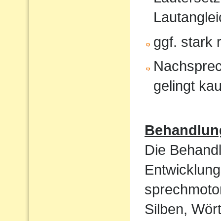
Lautanglei
ggf. stark
Nachsprec
gelingt ka
Behandlun
Die Behandl
Entwicklung
sprechmotor
Silben, Wört