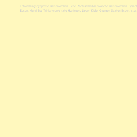
Entwicklungsdyspraxie Gelsenkirchen
,
Lese Rechtschreibschwaeche Gelsenkirchen
,
Sprec
Essen
,
Mund Ess Trinktherapie nahe Hattingen
,
Lippen Kiefer Gaumen Spalten Essen
,
stoc