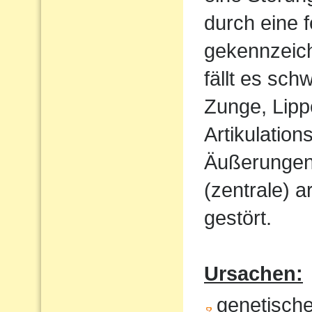
durch eine 
gekennzeich
fällt es sch
Zunge, Lipp
Artikulatio
Äußerungen w
(zentrale) a
gestört.
Ursachen:
genetisch