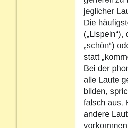
jeglicher L
Die häufigs
(„Lispeln“),
„schön“) od
statt „komm
Bei der pho
alle Laute g
bilden, spri
falsch aus.
andere Laute
vorkommen 