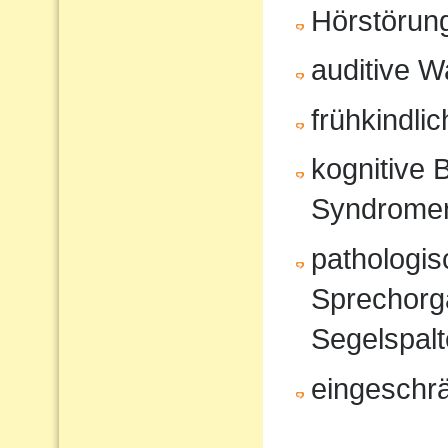
Hörstörun
auditive 
frühkindli
kognitive 
Syndrome
pathologi
Sprechorg
Segelspalt
eingeschr