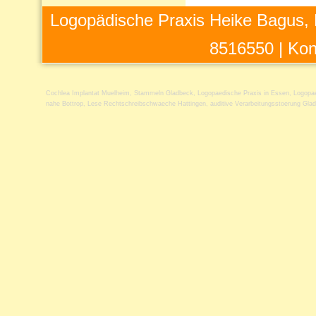
Logopädische Praxis Heike Bagus, 
8516550 |
Kon
Cochlea Implantat Muelheim
,
Stammeln Gladbeck
,
Logopaedische Praxis in Essen
,
Logopa
nahe Bottrop
,
Lese Rechtschreibschwaeche Hattingen
,
auditive Verarbeitungsstoerung Gla