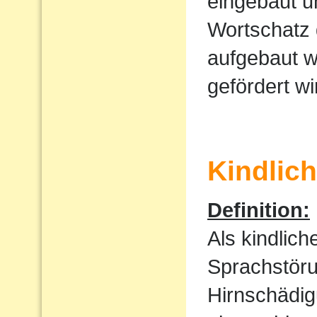
eingebaut u
Wortschatz 
aufgebaut w
gefördert wi
Kindlic
Definition:
Als kindlic
Sprachstöru
Hirnschädig