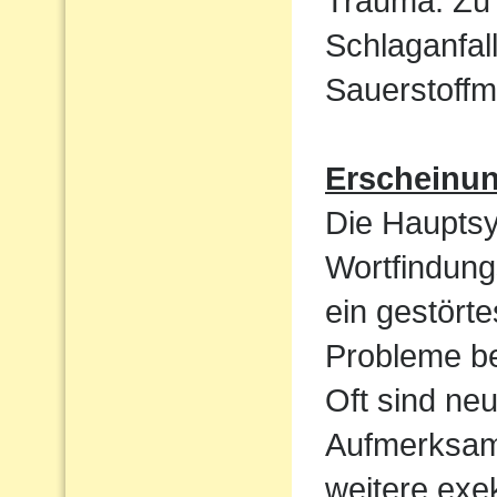
Trauma. Zu 
Schlaganfal
Sauerstoffm
Erscheinu
Die Haupts
Wortfindun
ein gestört
Probleme be
Oft sind ne
Aufmerksamk
weitere exek