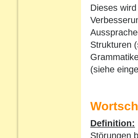
Dieses wird
Verbesserun
Ausspraches
Strukturen 
Grammatike
(siehe eing
Wortscha
Definition:
Störungen 