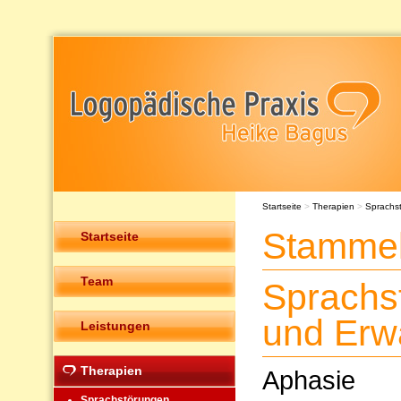
Startseite
>
Therapien
>
Sprachs
Stammel
Startseite
Team
Sprachs
und Erw
Leistungen
Therapien
Aphasie
Sprachstörungen