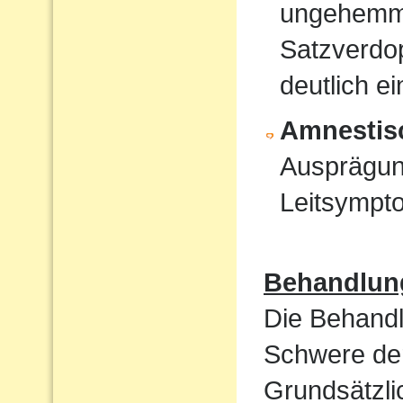
ungehemmt
Satzverdo
deutlich e
Amnestis
Ausprägun
Leitsympt
Behandlun
Die Behandl
Schwere der
Grundsätzli