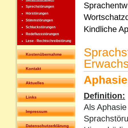
Sprachentw
Sprechstörungen
Hörstörungen
Wortschatzd
Stimmstörungen
Kindliche A
Schluckstörungen
Redeflussstörungen
Lese - Rechtschreibstörung
Sprachs
Kostenübernahme
Erwachs
Kontakt
Aphasie
Aktuelles
Definition:
Links
Als Aphasie
Impressum
Sprachstöru
Datenschutzerklärung