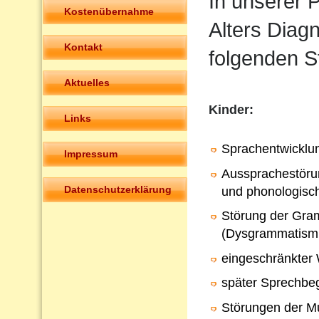
In unserer P
Kostenübernahme
Alters Diag
Kontakt
folgenden S
Aktuelles
Kinder:
Links
Sprachentwicklu
Impressum
Aussprachestörun
Datenschutzerklärung
und phonologisc
Störung der Gra
(Dysgrammatism
eingeschränkter
später Sprechbeg
Störungen der Mu