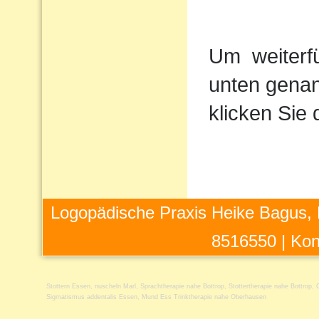
Um
weiterf
unten genan
klicken Sie 
Logopädische Praxis Heike Bagus, 
8516550 |
Kon
Stottern Essen
,
nuscheln Marl
,
Sprachtherapie nahe Bottrop
,
Stottertherapie nahe Bottrop
,
Sigmatismus addentalis Essen
,
Mund Ess Trinktherapie nahe Oberhausen