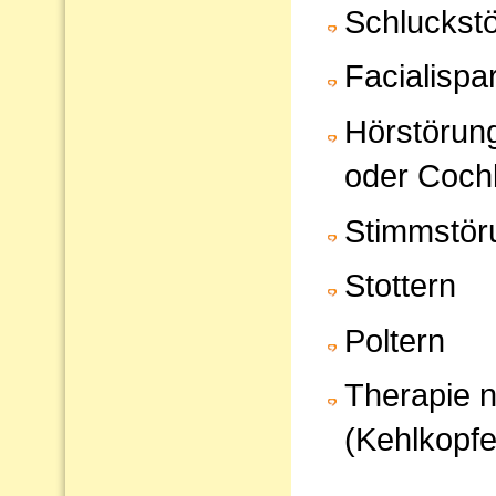
Schluckst
Facialispa
Hörstörun
oder Cochl
Stimmstör
Stottern
Poltern
Therapie 
(Kehlkopfe