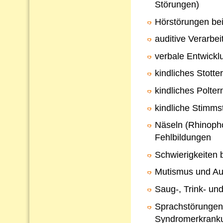
Störungen)
Hörstörungen bei
auditive Verarb
verbale Entwickl
kindliches Stotte
kindliches Polter
kindliche Stimms
Näseln (Rhinopho
Fehlbildungen
Schwierigkeiten 
Mutismus und Au
Saug-, Trink- un
Sprachstörungen
Syndromerkrank